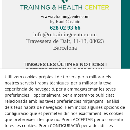
www.rctrainingcenter.com
by Raúl Castaño
628 02 93 66
info@rctrainingcenter.com
Travessera de Dalt, 11-13, 08023
Barcelona
TINGUES LES ÚLTIMES NOTÍCIES I
OFERTES ESPECIALS PER E-MAIL
Utilitzem cookies pròpies i de tercers per a millorar els
nostres serveis i raons tècniques, per a millorar la teva
Subscriu-me
experiència de navegació, per a emmagatzemar les teves
preferències i, opcionalment, per a mostrar-te publicitat
Accepto rebre informació comercial
relacionada amb les teves preferències mitjançant l'anàlisi
dels teus hàbits de navegació. Hem inclòs algunes opcions de
configuració que et permeten dir-nos exactament les cookies
Avís Legal
Política de Cookies
que prefereixes i les que no. Prem ACCEPTAR per a consentir
totes les cookies. Prem CONFIGURACIÓ per a decidir les
Política de Privacitat