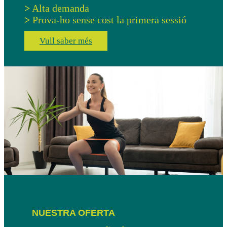
>
Alta demanda
>
Prova-ho sense cost la primera sessió
Vull saber més
NUESTRA OFERTA