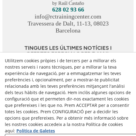
by Raúl Castaño
628 02 93 66
info@rctrainingcenter.com
Travessera de Dalt, 11-13, 08023
Barcelona
TINGUES LES ÚLTIMES NOTÍCIES I
OFERTES ESPECIALS PER E-MAIL
Utilitzem cookies pròpies i de tercers per a millorar els
nostres serveis i raons tècniques, per a millorar la teva
Subscriu-me
experiència de navegació, per a emmagatzemar les teves
preferències i, opcionalment, per a mostrar-te publicitat
Accepto rebre informació comercial
relacionada amb les teves preferències mitjançant l'anàlisi
dels teus hàbits de navegació. Hem inclòs algunes opcions de
configuració que et permeten dir-nos exactament les cookies
Avís Legal
Política de Cookies
que prefereixes i les que no. Prem ACCEPTAR per a consentir
totes les cookies. Prem CONFIGURACIÓ per a decidir les
Política de Privacitat
opcions que prefereixes. Per a obtenir més informació sobre
Declaració d'Accessibilitat
les nostres cookies accedeix a la nostra Política de cookies
aquí:
Política de Galetes