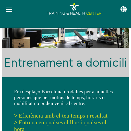
Toggle
Toggle navigation
Entrenament a domicili
Em desplaço Barcelona i rodalies per a aquelles
persones que per motius de temps, horaris o
mobilitat no poden venir al centre.
>
Eficiència amb el teu temps i resultat
>
Entrena en qualsevol lloc i qualsevol
hora